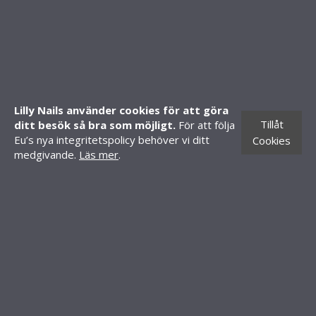
SHOP
Mitt konto
Skapa konto
Lilly Nails använder cookies för att göra
Butiker
Tillåt
ditt besök så bra som möjligt.
För att följa
CONTACT INFORMATION
Eu’s nya integritetspolicy behöver vi ditt
Cookies
medgivande.
Läs mer
.
Knäredsgatan 21
302 50 Halmstad
010-70 60 210
order@lillynails.com