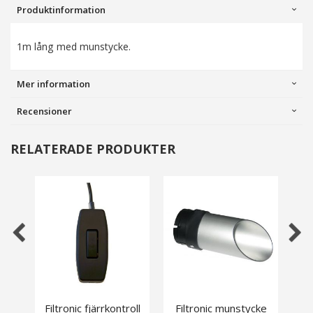
Produktinformation
1m lång med munstycke.
Mer information
Recensioner
RELATERADE PRODUKTER
Filtronic fjärrkontroll
Filtronic munstycke
Fi