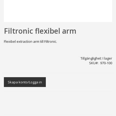
Hoppa
Filtronic flexibel arm
till
början
av
Flexibel extraction arm till Filtronic.
bildgalleriet
Tillgänglighet:
I lager
SKU
970-100
Skapa konto/Logga in