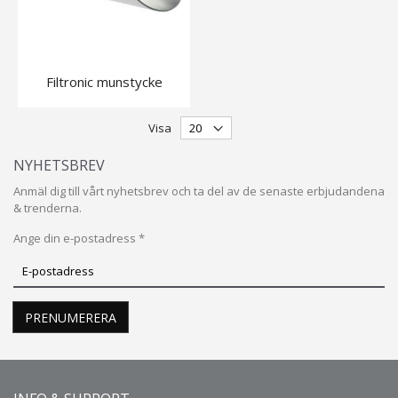
Filtronic munstycke
Visa
NYHETSBREV
Anmäl dig till vårt nyhetsbrev och ta del av de senaste erbjudandena
& trenderna.
Ange din e-postadress *
Prenumerera
på
vårt
PRENUMERERA
nyhetsbrev