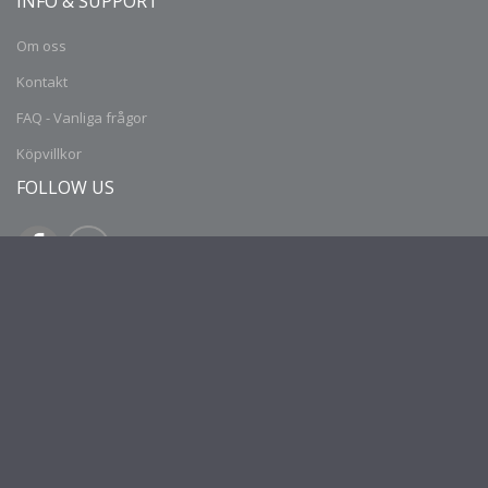
INFO & SUPPORT
Om oss
Kontakt
FAQ - Vanliga frågor
Köpvillkor
FOLLOW US
SHOP
Mitt konto
Skapa konto
Butiker
CONTACT INFORMATION