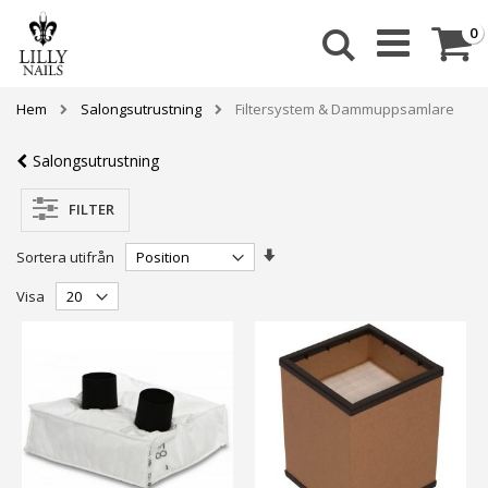
Skip
to
Ca
a
0
Sök
Content
Hem
Salongsutrustning
Filtersystem & Dammuppsamlare
Salongsutrustning
FILTER
Stigande
Sortera utifrån
ordning
Visa