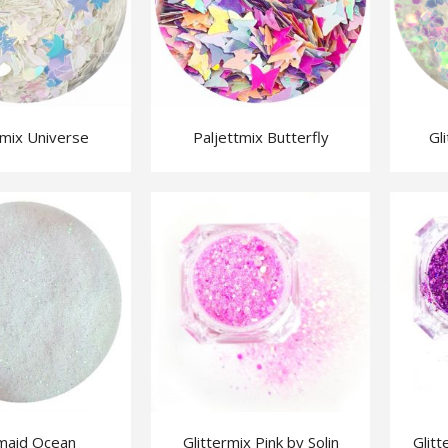
tmix Universe
Paljettmix Butterfly
Gl
High Shine Top Coat
Brow Lift Kit
maid Ocean
Glittermix Pink by Solin
Glitt