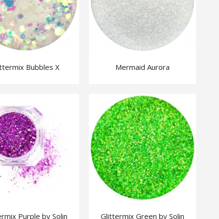
ittermix Bubbles X
Mermaid Aurora
ermix Purple by Solin
Glittermix Green by Solin