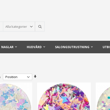
Sök
NAGLAR
HUDVÅRD
SALONGSUTRUSTNING
UTB
Stigande
n
ordning