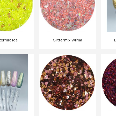
ttermix Ida
Glittermix Wilma
D