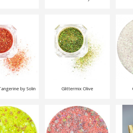
Display Sticks Ballerina
Superbond
I'm Glossy
Foam Wash Fresh Melon
Tangerine by Solin
Glittermix Olive