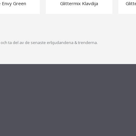
e Envy Green
Glittermix Klavdija
Glit
ev och ta del av de senaste erbjudandena & trenderna.
S
SHOP
Mitt konto
Skapa konto