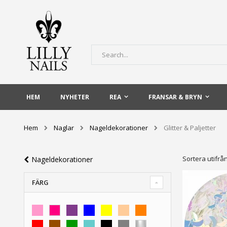
Skip
to
Content
Sök
HEM
NYHETER
REA
FRANSAR & BRYN
Hem
Naglar
Nageldekorationer
Glitter & Paljetter
Sortera utifrå
Nageldekorationer
FÄRG