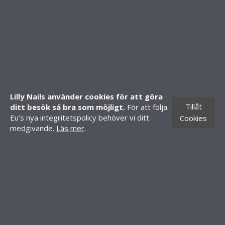
SHOP
Mitt konto
Skapa konto
Lilly Nails använder cookies för att göra
Butiker
Tillåt
ditt besök så bra som möjligt.
För att följa
CONTACT INFORMATION
Eu’s nya integritetspolicy behöver vi ditt
Cookies
medgivande.
Läs mer
.
Knäredsgatan 21
302 50 Halmstad
010-70 60 210
order@lillynails.com