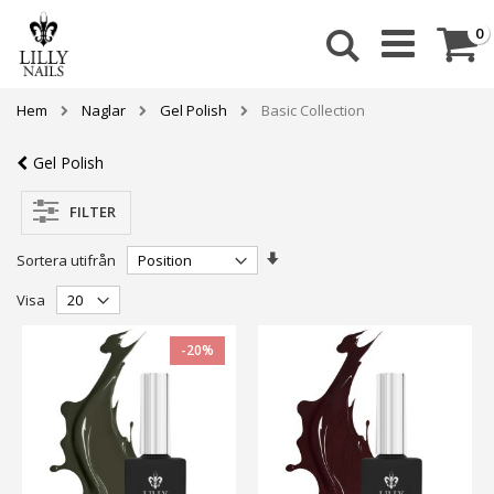
Skip
to
Ca
a
0
Sök
Content
Hem
Naglar
Gel Polish
Basic Collection
Gel Polish
FILTER
Stigande
Sortera utifrån
ordning
Visa
-20%