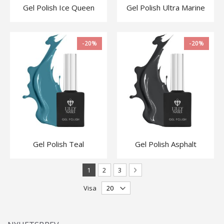
Gel Polish Ice Queen
Gel Polish Ultra Marine
-20%
-20%
Gel Polish Teal
Gel Polish Asphalt
Sida
You're currently reading page
Sida
Sida
Sida
Nästa
1
2
3
Visa