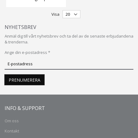
Visa
NYHETSBREV
Anmäl dig till vårt nyhetsbrev och ta del av de senaste erbjudandena
& trenderna.
Ange din e-postadress *
Prenumerera
på
vårt
PRENUMERERA
nyhetsbrev
INFO & SUPPORT
Om oss
Kontakt