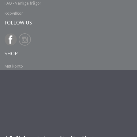
FAQ - Vanliga frågor
Köpvillkor
FOLLOW US
SHOP
Mitt konto
Skapa konto
Butiker
CONTACT INFORMATION
Knäredsgatan 21
302 50 Halmstad
010-70 60 210
order@lillynails.com