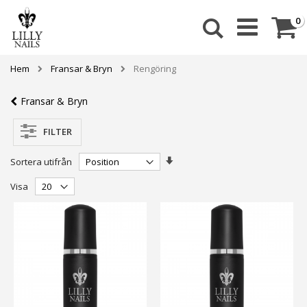
Skip
to
Ca
a
0
Sök
Content
Hem
Fransar & Bryn
Rengöring
Fransar & Bryn
FILTER
Stigande
Sortera utifrån
ordning
Visa