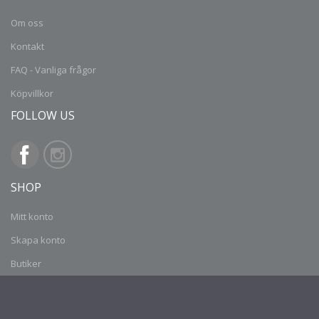
Om oss
Kontakt
FAQ - Vanliga frågor
Köpvillkor
FOLLOW US
SHOP
Mitt konto
Skapa konto
Butiker
CONTACT INFORMATION
Knäredsgatan 21