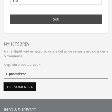
Sök
NYHETSBREV
Anmäl dig till vårt nyhetsbrev och ta del av de senaste erbjudandena
& trenderna.
Ange din e-postadress *
Prenumerera
på
vårt
PRENUMERERA
nyhetsbrev
INFO & SUPPORT