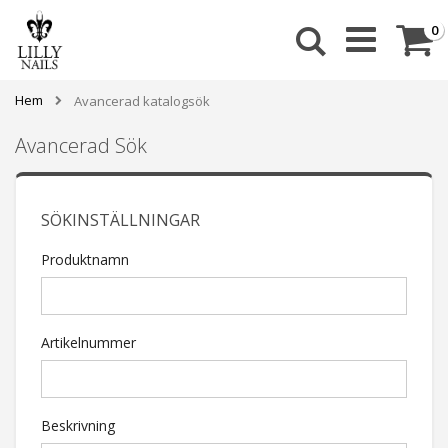
Skip
to
Ca
a
0
Sök
Content
Hem
Avancerad katalogsök
Avancerad Sök
SÖKINSTÄLLNINGAR
Produktnamn
Artikelnummer
Beskrivning