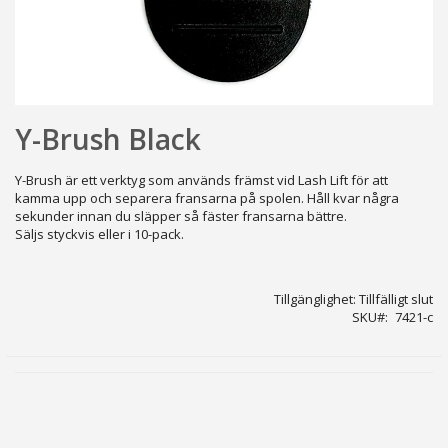
Hoppa
Y-Brush Black
till
början
av
Y-Brush är ett verktyg som används främst vid Lash Lift för att
bildgalleriet
kamma upp och separera fransarna på spolen. Håll kvar några
sekunder innan du släpper så fäster fransarna bättre.
Säljs styckvis eller i 10-pack.
Tillgänglighet:
Tillfälligt slut
SKU
7421-c