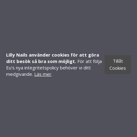
SHOP
Mitt konto
Skapa konto
Lilly Nails använder cookies för att göra
Butiker
Tillåt
ditt besök så bra som möjligt.
För att följa
CONTACT INFORMATION
Eu’s nya integritetspolicy behöver vi ditt
Cookies
medgivande.
Läs mer
.
Knäredsgatan 21
302 50 Halmstad
010-70 60 210
order@lillynails.com