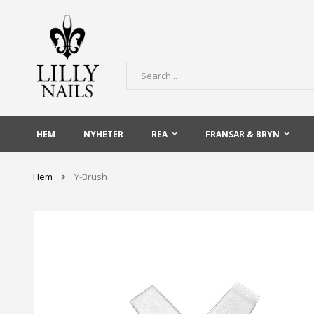
Skip
to
Content
Sök
HEM
NYHETER
REA
FRANSAR & BRYN
Hem
Y-Brush
Hoppa
till
slutet
av
bildgalleriet