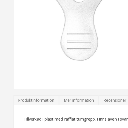
Hoppa
till
Produktinformation
Mer information
Recensioner
början
av
bildgalleriet
Tillverkad i plast med räfflat tumgrepp. Finns även i svar