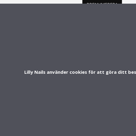
vårt
PRENUMERERA
nyhetsbrev
INFO & SUPPORT
FOLLOW U
Om oss
Kontakt
FAQ - Vanliga frågor
Lilly Nails använder cookies för att göra ditt be
Köpvillkor