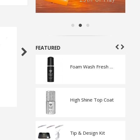
FEATURED
r 12-pack
Foam Wash Fresh Melon
Perming Tools Clouds
 Kit
High Shine Top Coat
Display Sticks Ballerina
Tip & Design Kit