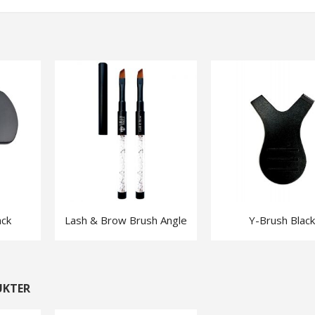
Manicure Sticks
Kristalle
ack
Lash & Brow Brush Angle
Y-Brush Black
Mini UV Lamp
Brow Lift
UKTER
Hand Cream Blossom 120 ml