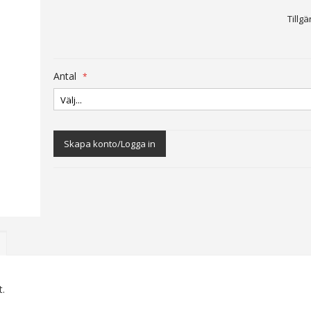
Tillgä
Antal
Skapa konto/Logga in
t.