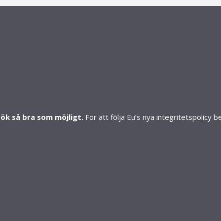
S
SHOP
Mitt konto
Skapa konto
Butiker
sök så bra som möjligt.
För att följa Eu’s nya integritetspolicy
©Copyrig