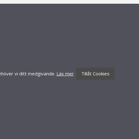
CONTACT INFORMATION
Knäredsgatan 21
302 50 Halmstad
010-70 60 210
order@lillynails.com
 behöver vi ditt medgivande.
Läs mer
.
Tillåt Cookies
ht 2021 Lilly Nails AB. Alla rättigheter förbehålles.