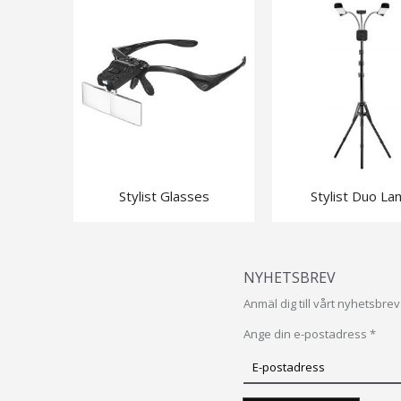
Stylist Glasses
Stylist Duo L
NYHETSBREV
Anmäl dig till vårt nyhetsbr
Ange din e-postadress *
Prenumerera
på