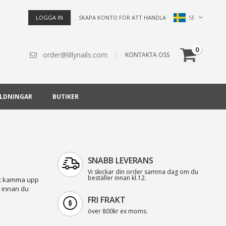
Språk
SE
LOGGA IN
SKAPA KONTO FÖR ATT HANDLA
Cart
artiklar
0
order@lillynails.com
KONTAKTA OSS
ILDNINGAR
BUTIKER
SNABB LEVERANS
Vi skickar din order samma dag om du
beställer innan kl.12.
att kamma upp
 innan du
FRI FRAKT
över 800kr ex moms.