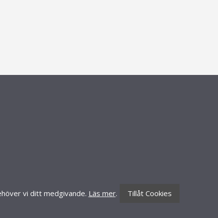
CONTACT INFORMATION
Knäredsgatan 21
302 50 Halmstad
010-70 60 210
 behöver vi ditt medgivande.
Läs mer
.
Tillåt Cookies
order@lillynails.com