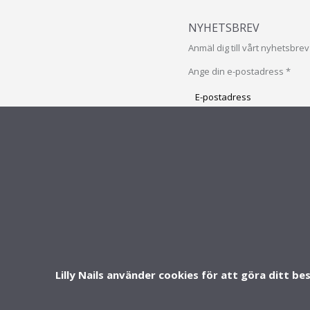
NYHETSBREV
Anmäl dig till vårt nyhetsbr
Ange din e-postadress *
Prenumerera
på
vårt
PRENUMERERA
nyhetsbrev
INFO & SUPPORT
FOLLOW U
Om oss
Kontakt
FAQ - Vanliga frågor
Lilly Nails använder cookies för att göra ditt be
Köpvillkor