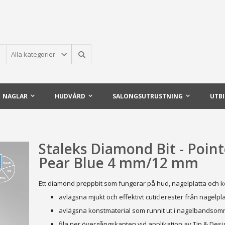
Sök
NAGLAR
HUDVÅRD
SALONGSUTRUSTNING
UTB
Staleks Diamond Bit - Poin
Pear Blue 4 mm/12 mm
Ett diamond preppbit som fungerar på hud, nagelplatta och k
avlägsna mjukt och effektivt cuticlerester från nagelpl
avlägsna konstmaterial som runnit ut i nagelbandsom
fila ner övergångskanten vid applikation av Tip & Desi