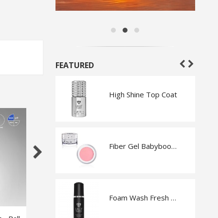
FEATURED
ign Kit
High Shine Top Coat
nd
Fiber Gel Babyboomer Pink
Sticks
Foam Wash Fresh Melon