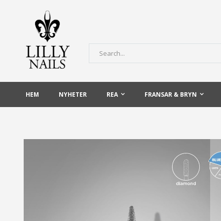
Skip
to
Content
Sök
HEM
NYHETER
REA
FRANSAR & BRYN
Hoppa
till
slutet
av
bildgalleriet