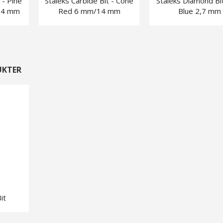
 - Pine
Staleks Carbide Bit - Cone
Staleks Diamond Bit
14 mm
Red 6 mm/14 mm
Blue 2,7 mm
UKTER
it