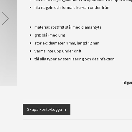
fila nageln och forma c-kurvan underifrån
material: rostfritt stål med diamantyta
grit: blå (medium)
storlek: diameter 4 mm, längd 12 mm
värms inte upp under drift
tål alla typer av sterilisering och desinfektion
Tillgä
Skapa konto/Logga in