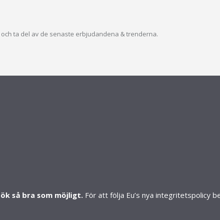
ev och ta del av de senaste erbjudandena & trenderna.
S
SHOP
Mitt konto
Skapa konto
Butiker
sök så bra som möjligt.
För att följa Eu’s nya integritetspolicy