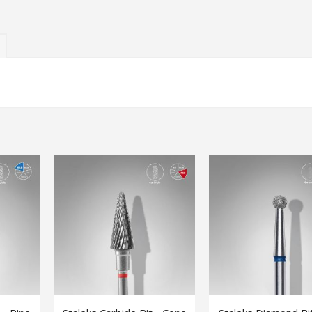
Brow Lift Kit
Tip & Des
Hand Cream Blossom 120 ml
Superbo
Putsblock 10-pack
Manicure 