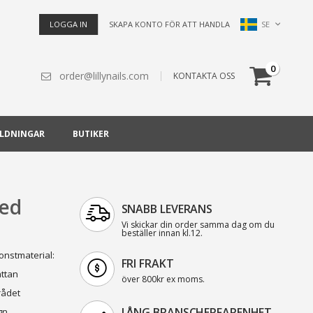
Språk
SE
LOGGA IN
SKAPA KONTO FÖR ATT HANDLA
Cart
artiklar
0
order@lillynails.com
KONTAKTA OSS
ILDNINGAR
BUTIKER
ted
SNABB LEVERANS
Vi skickar din order samma dag om du
beställer innan kl.12.
onstmaterial:
FRI FRAKT
attan
över 800kr ex moms.
rådet
LÅNG BRANSCHERFARENHET
gn