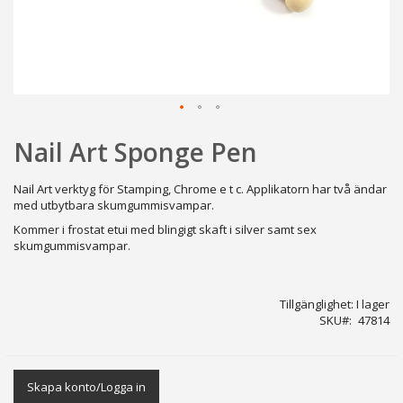
Hoppa
Nail Art Sponge Pen
till
början
av
Nail Art verktyg för Stamping, Chrome e t c. Applikatorn har två ändar
bildgalleriet
med utbytbara skumgummisvampar.
Kommer i frostat etui med blingigt skaft i silver samt sex
skumgummisvampar.
Tillgänglighet:
I lager
SKU
47814
Skapa konto/Logga in