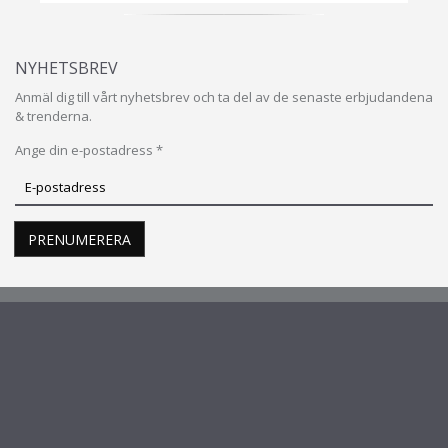
NYHETSBREV
Anmäl dig till vårt nyhetsbrev och ta del av de senaste erbjudandena
& trenderna.
Ange din e-postadress *
Prenumerera
på
vårt
PRENUMERERA
nyhetsbrev
INFO & SUPPORT
Om oss
Kontakt
FAQ - Vanliga frågor