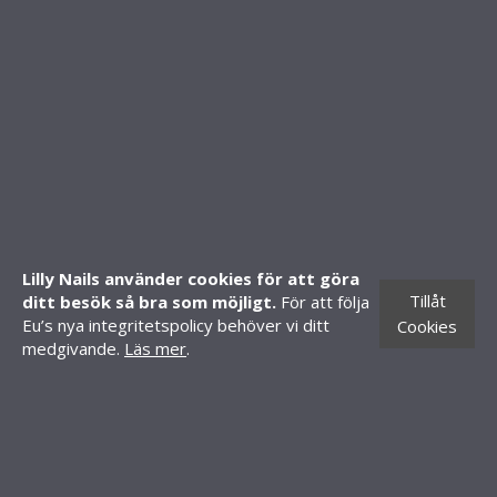
Köpvillkor
FOLLOW US
SHOP
Mitt konto
Skapa konto
Lilly Nails använder cookies för att göra
Butiker
Tillåt
ditt besök så bra som möjligt.
För att följa
CONTACT INFORMATION
Eu’s nya integritetspolicy behöver vi ditt
Cookies
medgivande.
Läs mer
.
Knäredsgatan 21
302 50 Halmstad
010-70 60 210
order@lillynails.com