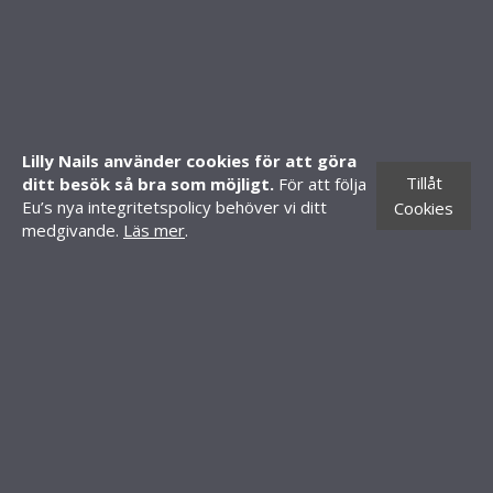
Mitt konto
Skapa konto
Butiker
CONTACT INFORMATION
Lilly Nails använder cookies för att göra
Knäredsgatan 21
Tillåt
ditt besök så bra som möjligt.
För att följa
302 50 Halmstad
Eu’s nya integritetspolicy behöver vi ditt
Cookies
medgivande.
Läs mer
.
010-70 60 210
order@lillynails.com