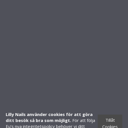
INFO & SUPPORT
Om oss
Kontakt
FAQ - Vanliga frågor
Köpvillkor
FOLLOW US
SHOP
Mitt konto
Skapa konto
Lilly Nails använder cookies för att göra
Tillåt
ditt besök så bra som möjligt.
För att följa
Butiker
Eu’s nya integritetspolicy behöver vi ditt
Cookies