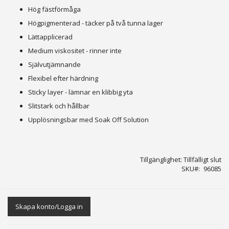
Hög fästförmåga
Högpigmenterad - täcker på två tunna lager
Lättapplicerad
Medium viskositet - rinner inte
Självutjämnande
Flexibel efter härdning
Sticky layer - lämnar en klibbig yta
Slitstark och hållbar
Upplösningsbar med Soak Off Solution
Tillgänglighet:
Tillfälligt slut
SKU
96085
Skapa konto/Logga in