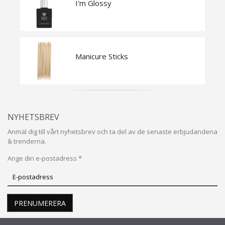
I'm Glossy
Manicure Sticks
NYHETSBREV
Anmäl dig till vårt nyhetsbrev och ta del av de senaste erbjudandena
& trenderna.
Ange din e-postadress *
Prenumerera
på
vårt
PRENUMERERA
nyhetsbrev