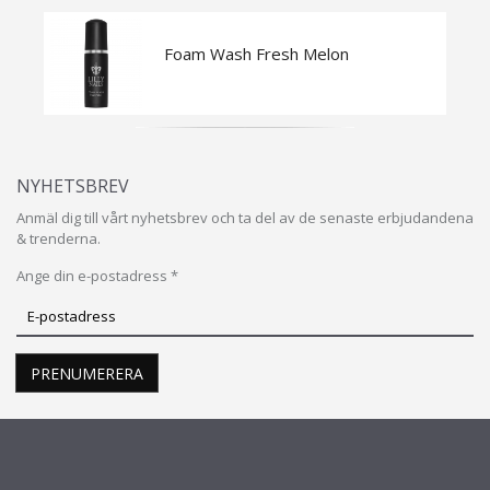
Foam Wash Fresh Melon
NYHETSBREV
Anmäl dig till vårt nyhetsbrev och ta del av de senaste erbjudandena
& trenderna.
Ange din e-postadress *
Prenumerera
på
vårt
PRENUMERERA
nyhetsbrev
INFO & SUPPORT