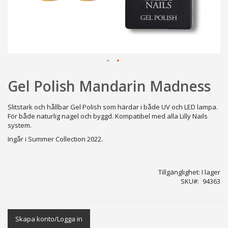
Hoppa
Gel Polish Mandarin Madness
till
början
av
Slitstark och hållbar Gel Polish som härdar i både UV och LED lampa.
bildgalleriet
För både naturlig nagel och byggd. Kompatibel med alla Lilly Nails
system.
Ingår i Summer Collection 2022.
Tillgänglighet:
I lager
SKU
94363
Skapa konto/Logga in