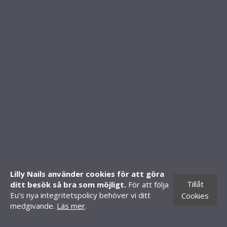
Om oss
Kontakt
FAQ - Vanliga frågor
Köpvillkor
FOLLOW US
SHOP
Mitt konto
Skapa konto
Lilly Nails använder cookies för att göra
Tillåt
ditt besök så bra som möjligt.
För att följa
Butiker
Eu’s nya integritetspolicy behöver vi ditt
Cookies
CONTACT INFORMATION
medgivande.
Läs mer
.
Knäredsgatan 21