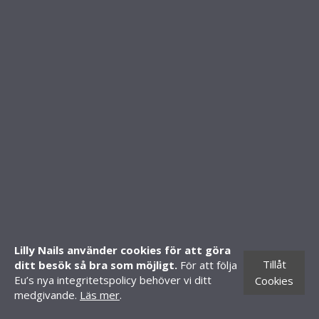
Om oss
Kontakt
FAQ - Vanliga frågor
Köpvillkor
FOLLOW US
SHOP
Mitt konto
Skapa konto
Lilly Nails använder cookies för att göra
Tillåt
ditt besök så bra som möjligt.
För att följa
Butiker
Eu’s nya integritetspolicy behöver vi ditt
Cookies
CONTACT INFORMATION
medgivande.
Läs mer
.
Knäredsgatan 21