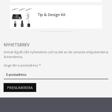
Tip & Design Kit
NYHETSBREV
Anmäl dig till vårt nyhetsbrev och ta del av de senaste erbjudandena
& trenderna.
Ange din e-postadress *
Prenumerera
på
vårt
PRENUMERERA
nyhetsbrev
INFO & SUPPORT