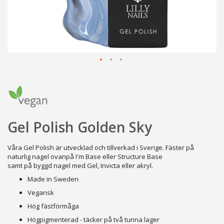
Hoppa
till
början
av
bildgalleriet
Gel Polish Golden Sky
Våra Gel Polish är utvecklad och tillverkad i Sverige. Fäster på
naturlig nagel ovanpå I'm Base eller Structure Base
samt på byggd nagel med Gel, Invicta eller akryl.
Made in Sweden
Vegansk
Hög fästförmåga
Högpigmenterad - täcker på två tunna lager