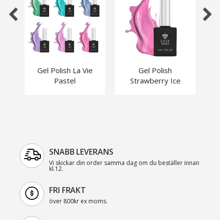
Gel Polish La Vie
Gel Polish
Ge
Pastel
Strawberry Ice
SNABB LEVERANS
Vi skickar din order samma dag om du beställer innan
kl.12.
FRI FRAKT
över 800kr ex moms.