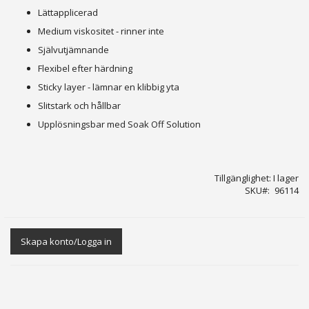
Lättapplicerad
Medium viskositet - rinner inte
Självutjämnande
Flexibel efter härdning
Sticky layer - lämnar en klibbig yta
Slitstark och hållbar
Upplösningsbar med Soak Off Solution
Tillgänglighet:
I lager
SKU
96114
Skapa konto/Logga in