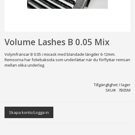
Hoppa
Volume Lashes B 0.05 Mix
till
början
av
Volymfransar B 0.05 i mixask med blandade längder 6-12mm.
bildgalleriet
Remsorna har foliebaksida som underlättar när du förflyttar remsan
mellan olika underlag.
Tillgänglighet:
I lager
SKU
7B05M
Skapa konto/Logga in