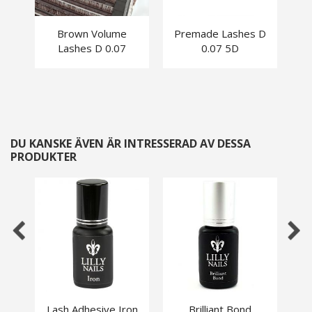
Brown Volume
Premade Lashes D
Lashes D 0.07
0.07 5D
DU KANSKE ÄVEN ÄR INTRESSERAD AV DESSA
PRODUKTER
Lash Adhesive Iron
Brilliant Bond
La