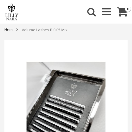
Skip
to
Ca
a
0
Sök
Content
Hem
Volume Lashes B 0.05 Mix
Hoppa
till
slutet
av
bildgalleriet