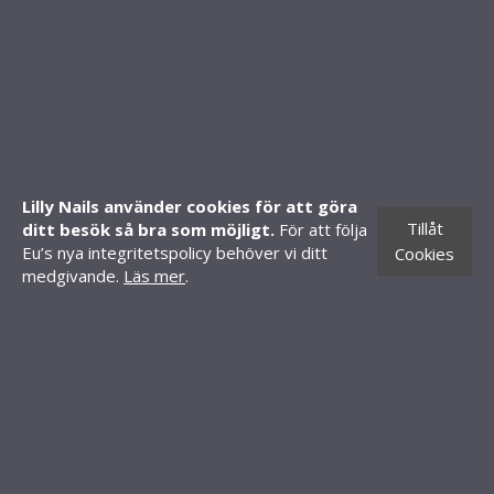
SHOP
Mitt konto
Skapa konto
Lilly Nails använder cookies för att göra
Butiker
Tillåt
ditt besök så bra som möjligt.
För att följa
CONTACT INFORMATION
Eu’s nya integritetspolicy behöver vi ditt
Cookies
medgivande.
Läs mer
.
Knäredsgatan 21
302 50 Halmstad
010-70 60 210
order@lillynails.com