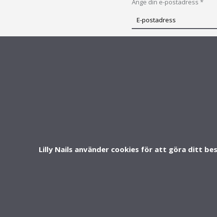
Ange din e-postadress *
Prenumerera
på
vårt
PRENUMERERA
nyhetsbrev
INFO & SUPPORT
FOLLOW U
Om oss
Kontakt
FAQ - Vanliga frågor
Lilly Nails använder cookies för att göra ditt be
Köpvillkor