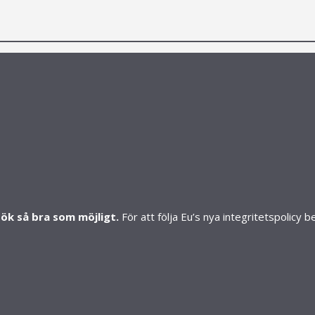
S
SHOP
Mitt konto
Skapa konto
Butiker
sök så bra som möjligt.
För att följa Eu’s nya integritetspolicy