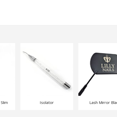
Kristaller 12-pack
High Shi
I'm Glossy
 Slim
Isolator
Lash Mirror Bla
Brow & Face Knife 10 pcs
Superbo