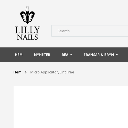
Skip
to
Content
Sök
HEM
NYHETER
REA
FRANSAR & BRYN
Hem
Micro Applicator, Lint Free
Hoppa
till
slutet
av
bildgalleriet