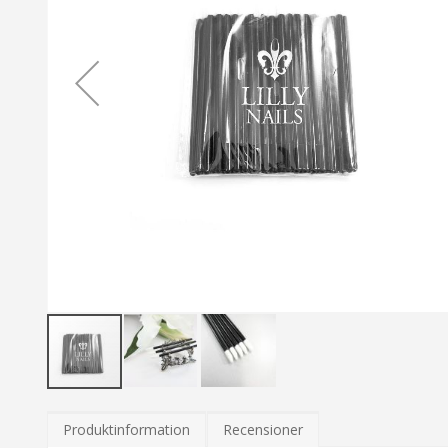
Hoppa
till
Produktinformation
Recensioner
början