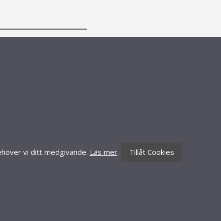
CONTACT INFORMATION
Knäredsgatan 21
302 50 Halmstad
010-70 60 210
order@lillynails.com
 behöver vi ditt medgivande.
Läs mer
.
Tillåt Cookies