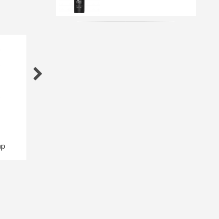
mp
Bed Cover Lilly