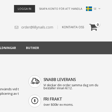
Språk
SE
LOGGA IN
SKAPA KONTO FÖR ATT HANDLA
Cart
artiklar
0
order@lillynails.com
KONTAKTA OSS
ILDNINGAR
BUTIKER
SNABB LEVERANS
Vi skickar din order samma dag om du
beställer innan kl.12.
Används vid t
licering av t
FRI FRAKT
över 800kr ex moms.