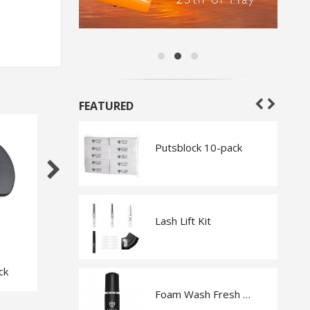
FEATURED
ne Top Coat
Putsblock 10-pack
Hand Cream Blossom 120 ml
Lash Lift Kit
ck
Tweezers LN-12
nd
Foam Wash Fresh Melon