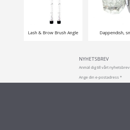
Lash & Brow Brush Angle
Dappendish, sm
NYHETSBREV
Anmäl dig till vårt nyhetsbr
Ange din e-postadress *
Prenumerera
på
vårt
PRENUMERERA
nyhetsbrev
INFO & SUPPORT
FOLLOW U