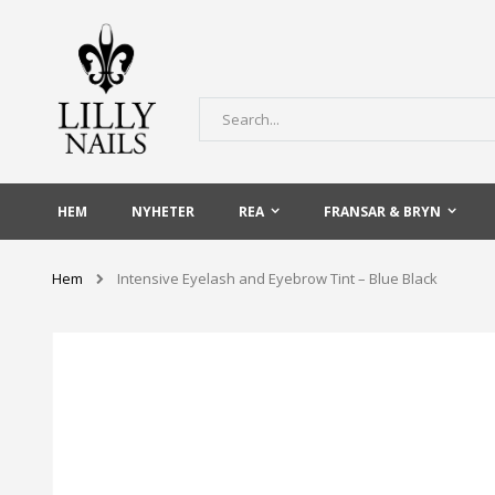
Skip
to
Content
Sök
HEM
NYHETER
REA
FRANSAR & BRYN
Hem
Intensive Eyelash and Eyebrow Tint – Blue Black
Hoppa
till
slutet
av
bildgalleriet