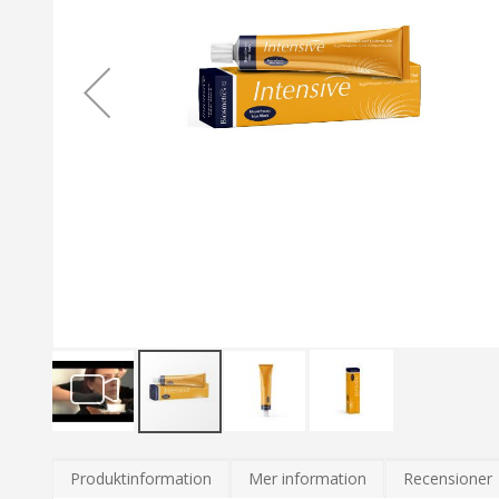
Hoppa
till
Produktinformation
Mer information
Recensioner
början