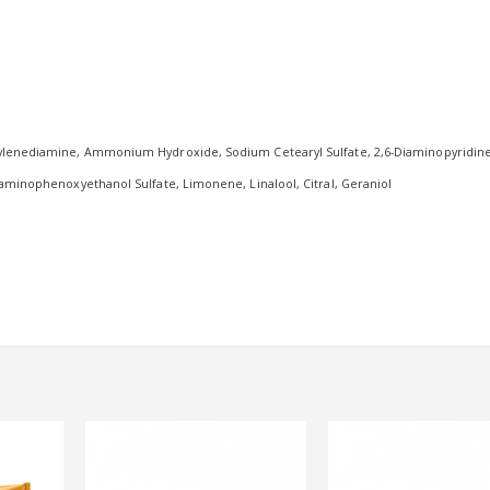
enylenediamine, Ammonium Hydroxide, Sodium Cetearyl Sulfate, 2,6-Diaminopyridine
iaminophenoxyethanol Sulfate, Limonene, Linalool, Citral, Geraniol
I'm Glossy
Hand Cream Blossom 120 ml
Lash Lift 
Tip & Design Kit