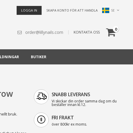
Språk
SE
LOGGA IN
SKAPA KONTO FÖR ATT HANDLA
Cart
artiklar
0
order@lillynails.com
KONTAKTA OSS
ILDNINGAR
BUTIKER
brow
SNABB LEVERANS
Vi skickar din order samma dag om du
beställer innan kl.12.
ellt bruk.
FRI FRAKT
över 800kr ex moms.