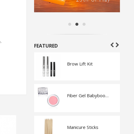
,
FEATURED
Foam Wash Fresh Melon
Brow Lift Kit
Kit
Fiber Gel Babyboomer Pink
Brow & Face Knife 10 pcs
Manicure Sticks