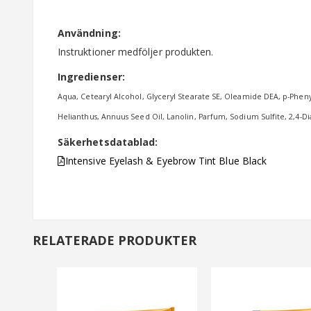
av
bildgalleriet
Användning:
Instruktioner medföljer produkten.
Ingredienser:
Aqua, Cetearyl Alcohol, Glyceryl Stearate SE, Oleamide DEA, p-Ph
Helianthus, Annuus Seed Oil, Lanolin, Parfum, Sodium Sulfite, 2,4-D
Säkerhetsdatablad:
Intensive Eyelash & Eyebrow Tint Blue Black
RELATERADE PRODUKTER