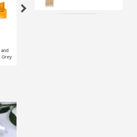
 and
Intensive Cream
Intensive Tint Re
h Grey
Developer Oxidant - 3%