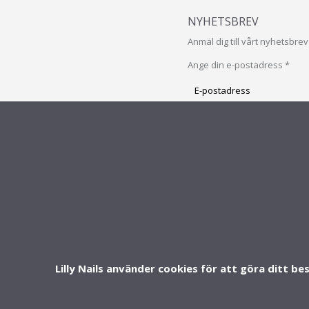
NYHETSBREV
Anmäl dig till vårt nyhetsbr
Ange din e-postadress *
Prenumerera
på
vårt
PRENUMERERA
nyhetsbrev
INFO & SUPPORT
FOLLOW U
Om oss
Kontakt
FAQ - Vanliga frågor
Lilly Nails använder cookies för att göra ditt be
Köpvillkor