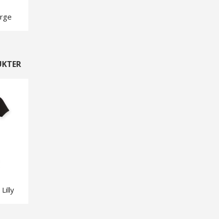
arge
UKTER
Lilly