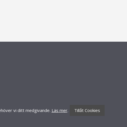
CONTACT INFORMATION
Knäredsgatan 21
302 50 Halmstad
010-70 60 210
 behöver vi ditt medgivande.
Läs mer
.
Tillåt Cookies
order@lillynails.com