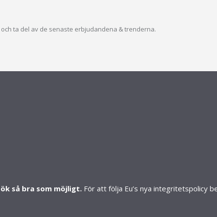
ev och ta del av de senaste erbjudandena & trenderna.
S
SHOP
Mitt konto
Skapa konto
Butiker
sök så bra som möjligt.
För att följa Eu’s nya integritetspolicy