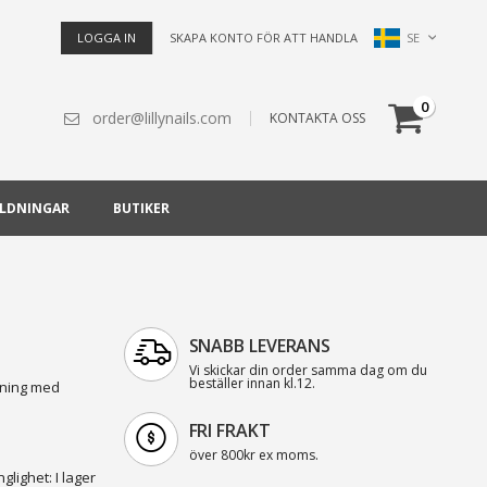
Språk
SE
LOGGA IN
SKAPA KONTO FÖR ATT HANDLA
Cart
artiklar
0
order@lillynails.com
KONTAKTA OSS
ILDNINGAR
BUTIKER
SNABB LEVERANS
Vi skickar din order samma dag om du
beställer innan kl.12.
tning med
FRI FRAKT
över 800kr ex moms.
nglighet:
I lager