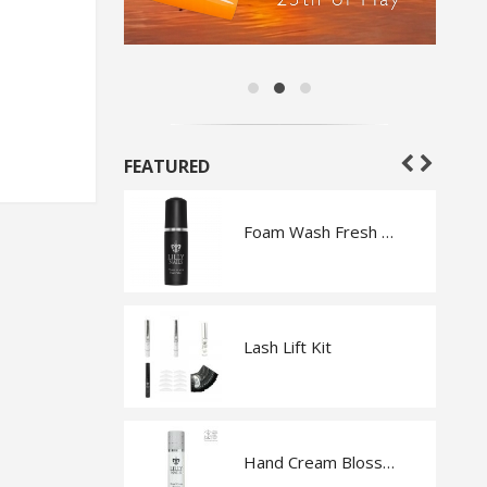
FEATURED
Sticks
Foam Wash Fresh Melon
Brow & Face Knife 10 pcs
Lash Lift Kit
Display Sticks Ballerina
Hand Cream Blossom 120 ml