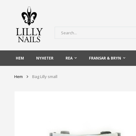
Skip
to
Content
Sök
HEM
NYHETER
REA
FRANSAR & BRYN
Hem
Bag Lilly small
Hoppa
till
slutet
av
bildgalleriet