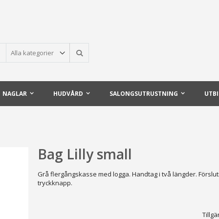
Sök
NAGLAR
HUDVÅRD
SALONGSUTRUSTNING
UTB
Bag Lilly small
Grå flergångskasse med logga. Handtag i två längder. Förslu
tryckknapp.
Tillgä