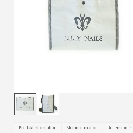
Hoppa
till
Produktinformation
Mer information
Recensioner
början