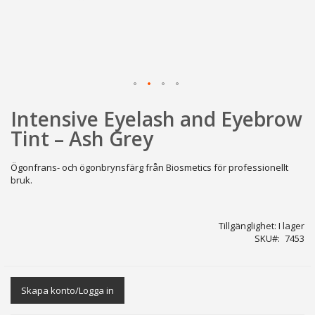
Hoppa
Intensive Eyelash and Eyebrow
till
början
Tint – Ash Grey
av
bildgalleriet
Ögonfrans- och ögonbrynsfärg från Biosmetics för professionellt
bruk.
Tillgänglighet:
I lager
SKU
7453
Skapa konto/Logga in