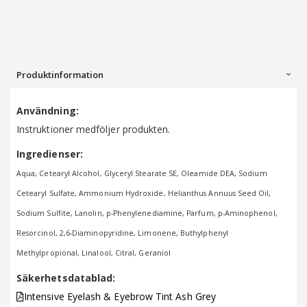
Produktinformation
Användning:
Instruktioner medföljer produkten.
Ingredienser:
Aqua, Cetearyl Alcohol, Glyceryl Stearate SE, Oleamide DEA, Sodium
Cetearyl Sulfate, Ammonium Hydroxide, Helianthus Annuus Seed Oil,
Sodium Sulfite, Lanolin, p-Phenylenediamine, Parfum, p-Aminophenol,
Resorcinol, 2,6-Diaminopyridine, Limonene, Buthylphenyl
Methylpropional, Linalool, Citral, Geraniol
Säkerhetsdatablad:
Intensive Eyelash & Eyebrow Tint Ash Grey