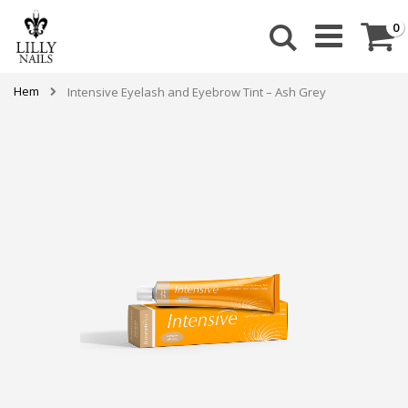
Skip
to
Ca
a
0
Sök
Content
Hem
Intensive Eyelash and Eyebrow Tint – Ash Grey
Hoppa
till
slutet
av
bildgalleriet