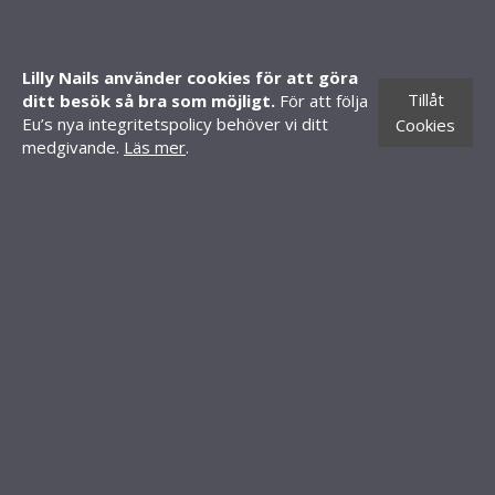
SHOP
Mitt konto
Lilly Nails använder cookies för att göra
Skapa konto
Tillåt
ditt besök så bra som möjligt.
För att följa
Butiker
Eu’s nya integritetspolicy behöver vi ditt
Cookies
medgivande.
Läs mer
.
CONTACT INFORMATION
Knäredsgatan 21
302 50 Halmstad
010-70 60 210
order@lillynails.com