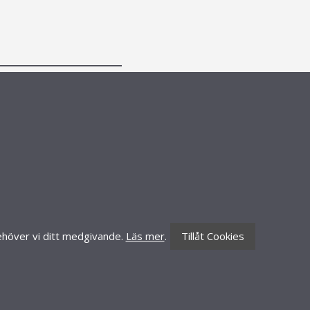
CONTACT INFORMATION
Knäredsgatan 21
302 50 Halmstad
010-70 60 210
order@lillynails.com
 behöver vi ditt medgivande.
Läs mer
.
Tillåt Cookies