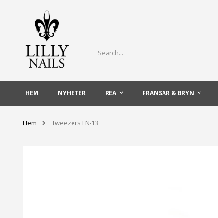
Skip
to
Content
Sök
HEM
NYHETER
REA
FRANSAR & BRYN
Hem
Tweezers LN-13
Hoppa
till
slutet
av
bildgalleriet