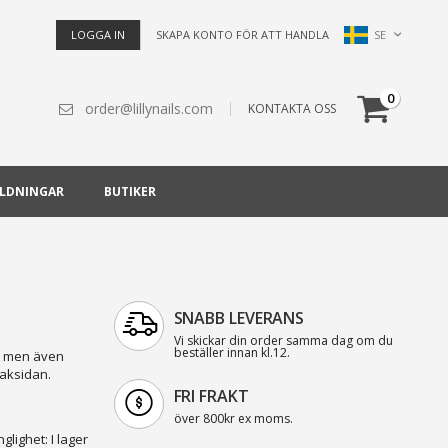
Språk
SE
LOGGA IN
SKAPA KONTO FÖR ATT HANDLA
Cart
artiklar
0
order@lillynails.com
KONTAKTA OSS
ILDNINGAR
BUTIKER
SNABB LEVERANS
Vi skickar din order samma dag om du
beställer innan kl.12.
ar men även
aksidan.
FRI FRAKT
över 800kr ex moms.
nglighet:
I lager