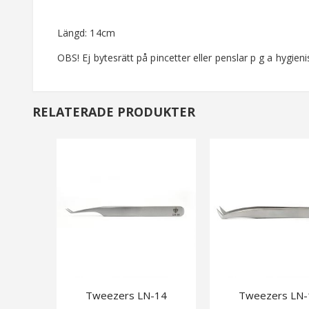
av
bildgalleriet
Längd: 14cm
OBS! Ej bytesrätt på pincetter eller penslar p g a hygieni
RELATERADE PRODUKTER
Tweezers LN-14
Tweezers LN-