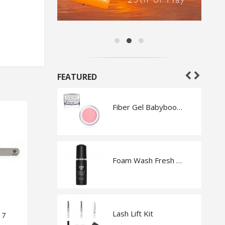
FEATURED
nd
Fiber Gel Babyboomer Pink
Display Sticks Ballerina
Foam Wash Fresh Melon
ign Kit
Lash Lift Kit
17