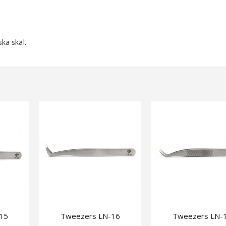
ska skäl.
I'm Glossy
Superbo
Putsblock 10-pack
Hand Cream Blossom 120 ml
Tip & Des
15
Tweezers LN-16
Tweezers LN-