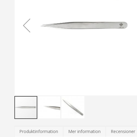
Hoppa
till
Produktinformation
Mer information
Recensioner
början