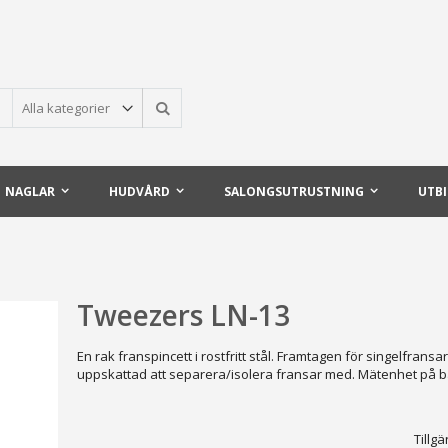
Sök
NAGLAR
HUDVÅRD
SALONGSUTRUSTNING
UTB
Tweezers LN-13
En rak franspincett i rostfritt stål. Framtagen för singelfrans
uppskattad att separera/isolera fransar med. Mätenhet på b
Tillgä