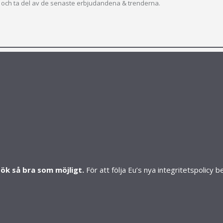
ev och ta del av de senaste erbjudandena & trenderna.
S
SHOP
Mitt konto
Skapa konto
Butiker
sök så bra som möjligt.
För att följa Eu’s nya integritetspolicy