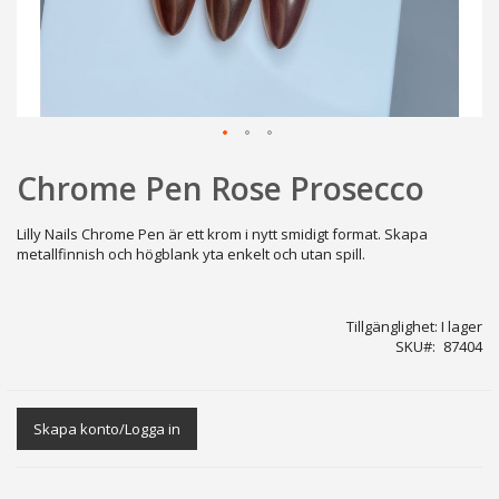
Hoppa
Chrome Pen Rose Prosecco
till
början
av
Lilly Nails Chrome Pen är ett krom i nytt smidigt format. Skapa
bildgalleriet
metallfinnish och högblank yta enkelt och utan spill.
Tillgänglighet:
I lager
SKU
87404
Skapa konto/Logga in