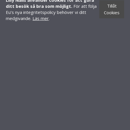
Lilly Nails använder cookies för att göra
Skapa konto
Tillåt
ditt besök så bra som möjligt.
För att följa
Butiker
Eu’s nya integritetspolicy behöver vi ditt
Cookies
CONTACT INFORMATION
medgivande.
Läs mer
.
Knäredsgatan 21
302 50 Halmstad
010-70 60 210
order@lillynails.com
©Copyright 2021 Lilly Nails AB. Alla rättigheter förbehålles.