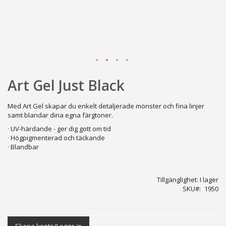
Hoppa
Art Gel Just Black
till
början
av
Med Art Gel skapar du enkelt detaljerade mönster och fina linjer
bildgalleriet
samt blandar dina egna färgtoner.
· UV-härdande - ger dig gott om tid
· Högpigmenterad och täckande
· Blandbar
Tillgänglighet:
I lager
SKU
1950
Skapa konto/Logga in