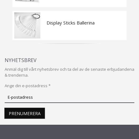
Display Sticks Ballerina
NYHETSBREV
Anmäl dig till vårt nyhetsbrev och ta del av de senaste erbjudandena
& trenderna.
Ange din e-postadress *
Prenumerera
på
vårt
PRENUMERERA
nyhetsbrev