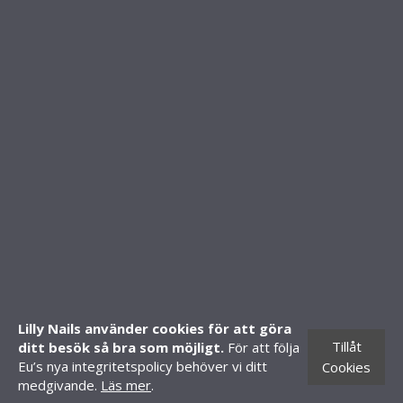
INFO & SUPPORT
Om oss
Kontakt
FAQ - Vanliga frågor
Köpvillkor
FOLLOW US
SHOP
Mitt konto
Skapa konto
Lilly Nails använder cookies för att göra
Tillåt
ditt besök så bra som möjligt.
För att följa
Butiker
Eu’s nya integritetspolicy behöver vi ditt
Cookies
CONTACT INFORMATION
medgivande.
Läs mer
.